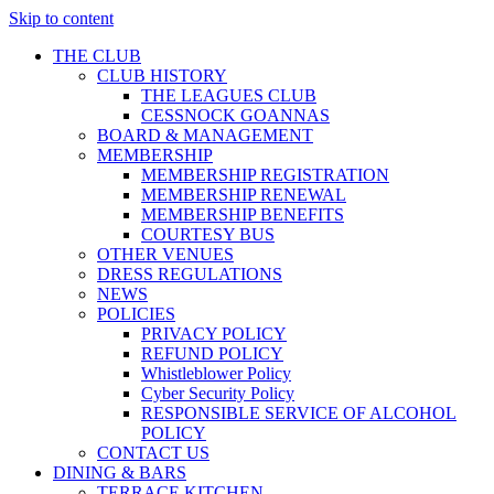
Skip to content
THE CLUB
CLUB HISTORY
THE LEAGUES CLUB
CESSNOCK GOANNAS
BOARD & MANAGEMENT
MEMBERSHIP
MEMBERSHIP REGISTRATION
MEMBERSHIP RENEWAL
MEMBERSHIP BENEFITS
COURTESY BUS
OTHER VENUES
DRESS REGULATIONS
NEWS
POLICIES
PRIVACY POLICY
REFUND POLICY
Whistleblower Policy
Cyber Security Policy
RESPONSIBLE SERVICE OF ALCOHOL
POLICY
CONTACT US
DINING & BARS
TERRACE KITCHEN