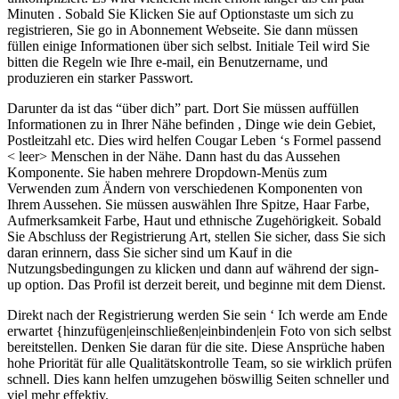
Minuten . Sobald Sie Klicken Sie auf Optionstaste um sich zu
registrieren, Sie go in Abonnement Webseite. Sie dann müssen
füllen einige Informationen über sich selbst. Initiale Teil wird Sie
bitten die Regeln wie Ihre e-mail, ein Benutzername, und
produzieren ein starker Passwort.
Darunter da ist das “über dich” part. Dort Sie müssen auffüllen
Informationen zu in Ihrer Nähe befinden , Dinge wie dein Gebiet,
Postleitzahl etc. Dies wird helfen Cougar Leben ‘s Formel passend
< leer> Menschen in der Nähe. Dann hast du das Aussehen
Komponente. Sie haben mehrere Dropdown-Menüs zum
Verwenden zum Ändern von verschiedenen Komponenten von
Ihrem Aussehen. Sie müssen auswählen Ihre Spitze, Haar Farbe,
Aufmerksamkeit Farbe, Haut und ethnische Zugehörigkeit. Sobald
Sie Abschluss der Registrierung Art, stellen Sie sicher, dass Sie sich
daran erinnern, dass Sie sicher sind um Kauf in die
Nutzungsbedingungen zu klicken und dann auf während der sign-
up option. Das Profil ist derzeit bereit, und beginne mit dem Dienst.
Direkt nach der Registrierung werden Sie sein ‘ Ich werde am Ende
erwartet {hinzufügen|einschließen|einbinden|ein Foto von sich selbst
bereitstellen. Denken Sie daran für die site. Diese Ansprüche haben
hohe Priorität für alle Qualitätskontrolle Team, so sie wirklich prüfen
schnell. Dies kann helfen umzugehen böswillig Seiten schneller und
viel mehr effektiv.